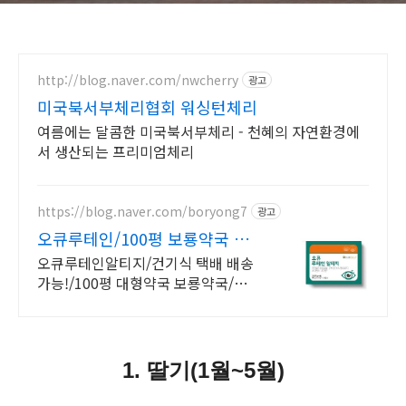
http://blog.naver.com/nwcherry
광고
미국북서부체리협회 워싱턴체리
여름에는 달콤한 미국북서부체리 - 천혜의 자연환경에
서 생산되는 프리미엄체리
https://blog.naver.com/boryong7
광고
오큐루테인/100평 보룡약국 대
형약국/태릉입구,육사 근처
오큐루테인알티지/건기식 택배 배송
가능!/100평 대형약국 보룡약국/친
절 상담!
1. 딸기(1월~5월)