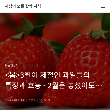
세상의 모든 잡학 지식
⫸일반상식
<봄>3월이 제철인 과일들의
특징과 효능 - 2월은 놓쳤어도
3월은 놓치지 마세요!!
OSMU-PIPELINE
2023. 2. 26. 04:08