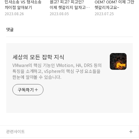
민사소송 VS 형사소송
원고? 피고? 피고인?
OEM? ODM? 이제 그만
차이점 알아보기
이제 헷갈리지 말자고요
헷갈리자고요~
~(feat.피의자)
2023.08.26
2023.08.05
2023.07.25
댓글
세상의 모든 잡학 지식
VMware의 핵심 기능인 VMotion, HA, DRS 등의
특징을 소개하고, vSphere의 핵심 구성 요소들을
한눈에 알아볼 수 있습니다.
구독하기
관련사이트