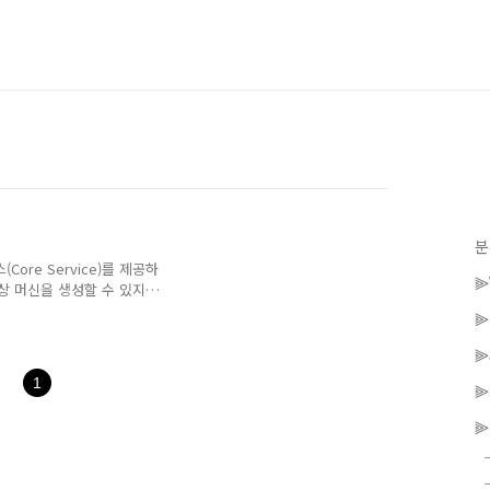
분
Core Service)를 제공하
⫸
 가상 머신을 생성할 수 있지
한 환경과 요구사항에 부합하
⫸
탕으로 손쉽고 매우 빠르게
상 머신 구성 - vCenter
의 구성 정보들을 단일 콘솔
1
⫸
머신 및 리소스 인벤토리 관
체화하여 관리자에게 정확하
⫸