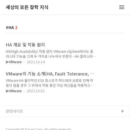
세상의 모든 잡학 지식
HA
2
HA 개요 및 작동 원리
HA(High Availability) 작동 원리 VMware vSphere에서는 클
러스터 기능을 크게 두 가지로 나누어서 부른다 - HA 클러스터와
DRS 클러스터가 있다. 보통 이 두 개의 기능을 한데 묶어 사용하
⫸VMware
2022.10.14
기도 하지만 제각기 따로 사용할 수도 있다. HA 클러스터 그룹을
생성한 다음 ESX 서버를 추가하게 되면 vCenter 서버에서는
VMware의 기능 소개(HA, Fault Tolerance, 기
ESXi 서버에 HA Agent를 설치하게 되고, 이 HA Agent는 ESXi
타 기능) - ②
VMware HA 물리적인 ESX 호스트가 하드웨어 오류로 인해 작
서버의 AAM 소프트웨어를 대신하는 중간 계층 역할을 담당한
동이 멈출 경우 그 위에서 작동 중인 가상 머신들을 자동적으로
다. HA 클러스터가 일단 구성되면 클러스터 그룹 내의 ESXi 서
다른 클러스터 내의 ESX 호스트들에게 이동시켜(Failover) 주는
버들은 HA Agent를 통해 서로를 인식하게 되며, vCenter의 도
⫸VMware
2022.10.02
기능이다. 실제 하드웨어 장애가 발생하여 HA 기능이 작동될 경
움이 전혀 필요 없다. 최초 HA 클러스터를 구성하고자 할 경우에
우 장애가 발생한 호스트 시스템에서 실행 중인 가상 머신들은
만 vCenter 서버..
재시작되어 다른 ESX 호스트로 이동된다. 이런 이유로 많은 이
들이 고가용성(High Availability)이라는 제목과는 어울리지 않
관련사이트
는다는 지적을 하지만, 상대적으로 매우 저렴하고 간단하게 구성
할 수 있는 고가용성 서비스임에는 틀림이 없다. VMware Fault
Tolerance 위에서 언급한 HA 기능에 만족하지 못하는 경우, 어
Copyright © Daum Corp. All rights reserved.
떠한 경우에도 99.99% 이상의 고가용성을 만족해..